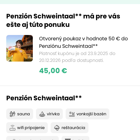
Penzión Schweintaal** má pre vás
ešte aj túto ponuku
Otvorený poukaz v hodnote 50 € do
Penziónu Schweintaal**
Platnosť kupónu je od 23.9.2025 do
20.12.2026 podľa dostupnosti.
45,00 €
Penzión Schweintaal**
sauna
vírivka
vonkajší bazén
wifi pripojenie
reštaurácia