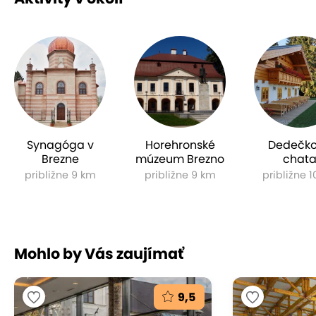
Synagóga v
Horehronské
Dedečk
Brezne
múzeum Brezno
chat
približne 9 km
približne 9 km
približne 
Mohlo by Vás zaujímať
9,5