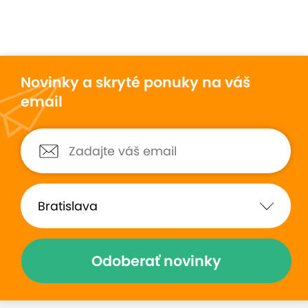
Novinky a skryté ponuky na váš
email
Odoberať novinky