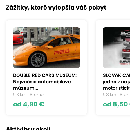
Zážitky, ktoré vylepšia váš pobyt
DOUBLE RED CARS MUSEUM:
SLOVAK CAR
Najväčšie automobilové
jedno z na
múzeum...
motoristick
9,8 km | Brezno
9,8 km | Brez
od 4,90 €
od 8,50
Aktivity v okolí