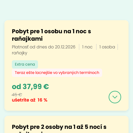
Pobyt pre 1 osobu na 1 noc s
raňajkami
Platnosť od dnes do 20.12.2026
1 noc
1 osoba
raňajky
Extra cena
Teraz ešte lacnejšie vo vybraných termínoch
od 37,99 €
45 €
ušetríte až
16 %
Pobyt pre 2 osoby na 1 až 5 nocí s