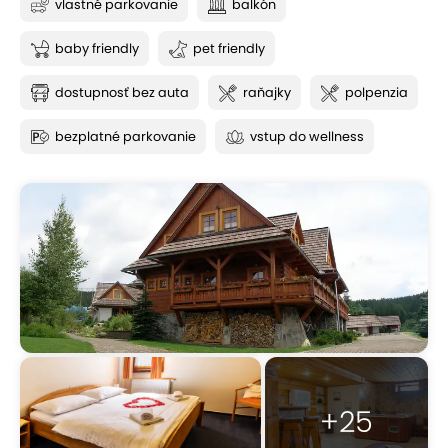
vlastné parkovanie
balkón
baby friendly
pet friendly
dostupnosť bez auta
raňajky
polpenzia
bezplatné parkovanie
vstup do wellness
+25