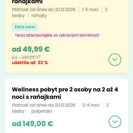
raňajkami
Platnosť od dnes do 20.12.2026
1-5 nocí
2
osoby
raňajky
Extra cena
Teraz ešte lacnejšie vo vybraných termínoch
od 49,99 €
64 - 295,00 €
ušetríte až
22 %
Wellness pobyt pre 2 osoby na 2 až 4
noci s raňajkami
Platnosť od dnes do 20.12.2026
2-4 noci
2
osoby
polpenzia
od 149,00 €