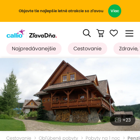
Objavte tie najlepšie letné atrakcie so zľavou
Viac
Najpredávanejšie
Cestovanie
Zdravie,
+23
Cestovanie
Obľúbené pobyty
Pobyty na 1 noc
Penzi