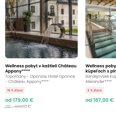
Wellness pobyt v kaštieli Château
Wellness poby
Appony****
kúpeľoch s pl
Topoľčany - Oponice, Hotel Oponice
Bardejovské Kúp
- Château Appony****
Alexander****
19 % zľava
5 % zľava
od 179,00 €
od 187,00 €
215 - 499,00 €