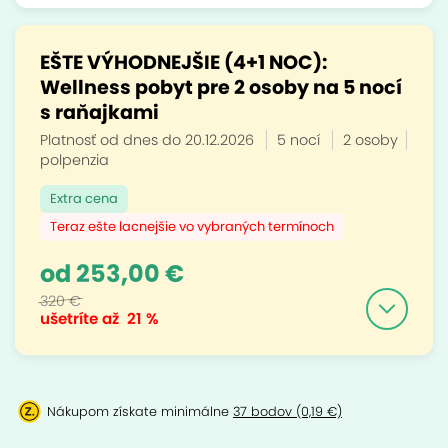
EŠTE VÝHODNEJŠIE (4+1 NOC):
Wellness pobyt pre 2 osoby na 5 nocí
s raňajkami
Platnosť od dnes do 20.12.2026
5 nocí
2 osoby
polpenzia
Extra cena
Teraz ešte lacnejšie vo vybraných termínoch
od 253,00 €
320 €
ušetríte až
21 %
Nákupom získate minimálne
37 bodov (0,19 €)