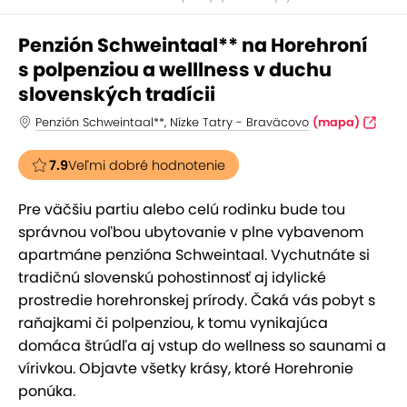
Penzión Schweintaal** na Horehroní
s polpenziou a welllness v duchu
slovenských tradícii
Penzión Schweintaal**, Nízke Tatry - Braväcovo
(mapa)
7.9
Veľmi dobré hodnotenie
Pre väčšiu partiu alebo celú rodinku bude tou
správnou voľbou ubytovanie v plne vybavenom
apartmáne penzióna Schweintaal. Vychutnáte si
tradičnú slovenskú pohostinnosť aj idylické
prostredie horehronskej prírody. Čaká vás pobyt s
raňajkami či polpenziou, k tomu vynikajúca
domáca štrúdľa aj vstup do wellness so saunami a
vírivkou. Objavte všetky krásy, ktoré Horehronie
ponúka.