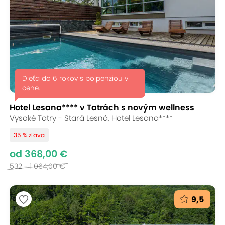
Dieťa do 6 rokov s polpenziou v
cene.
Hotel Lesana**** v Tatrách s novým wellness
Vysoké Tatry - Stará Lesná, Hotel Lesana****
35 % zľava
od 368,00 €
532 - 1 064,00 €
9,5