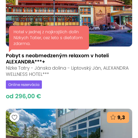
Hotel v jednej z najkrajších dolín
Nízkych Tatier, cez leto s dieťaťom
zdarma.
Pobyt s neobmedzeným relaxom v hoteli
ALEXANDRA***+
Nízke Tatry - Jánska dolina - Liptovský Ján, ALEXANDRA
WELLNESS HOTEL***
Online rezervácia
od 296,00 €
9,3