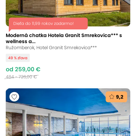
Dieťa do 11,99 rokov zadarmo!
Moderná chatka Hotela Granit Smrekovica*** s
wellness a...
Ružomberok, Hotel Granit Smrekovica***
49 % zľava
od 259,00 €
484 - 726,00 €
9,2