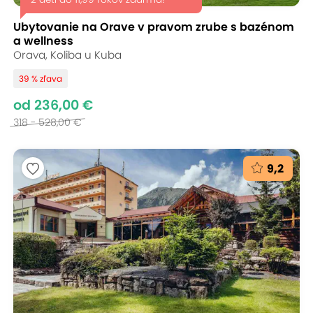
Ubytovanie na Orave v pravom zrube s bazénom
a wellness
Orava, Koliba u Kuba
39 % zľava
od 236,00 €
318 - 528,00 €
9,2