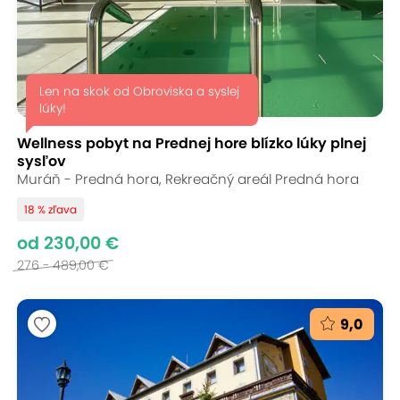
Len na skok od Obroviska a syslej
lúky!
Wellness pobyt na Prednej hore blízko lúky plnej
sysľov
Muráň - Predná hora, Rekreačný areál Predná hora
18 % zľava
od 230,00 €
276 - 489,00 €
9,0