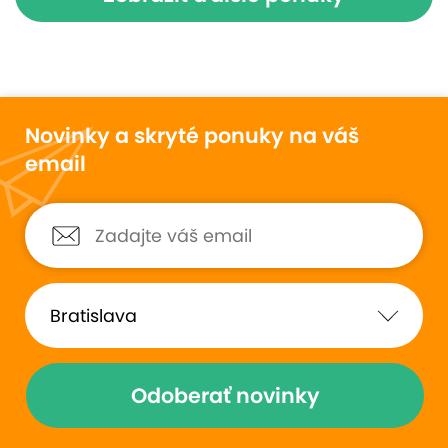
Novinky a skryté ponuky na váš
email
Odoberať novinky