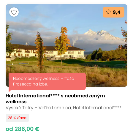
9,4
Neobmedzený wellness + fľaša
Prosecca na izbe.
Hotel International**** s neobmedzeným
wellness
Vysoké Tatry – Veľká Lomnica, Hotel International****
28 % zľava
od 286,00 €