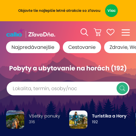
Objavte tie najlepšie letné atrakcie so zľavou
Viac
Najpredávanejšie
Cestovanie
Zdravie, W
Pobyty a ubytovanie na horách (192)
Lokalita, termín, osoby/noc
Všetky ponuky
Turistika a Hory
316
192