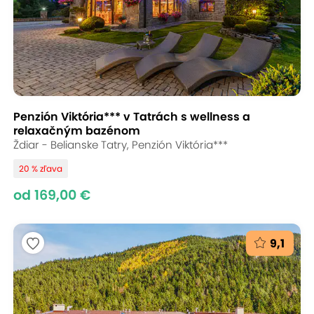
Penzión Viktória*** v Tatrách s wellness a
relaxačným bazénom
Ždiar - Belianske Tatry, Penzión Viktória***
20 % zľava
od 169,00 €
9,1