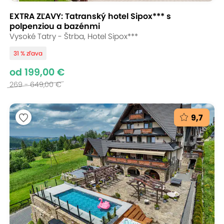
EXTRA ZĽAVY: Tatranský hotel Sipox*** s
polpenziou a bazénmi
Vysoké Tatry - Štrba, Hotel Sipox***
31 % zľava
od 199,00 €
269 - 649,00 €
9,7