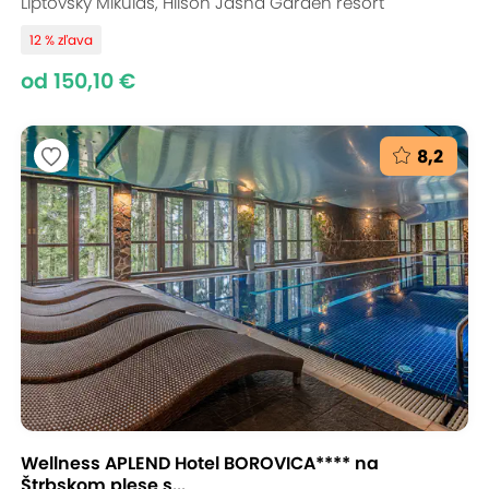
Liptovský Mikuláš, Hilson Jasná Garden resort
12 % zľava
od 150,10 €
8,2
Wellness APLEND Hotel BOROVICA**** na
Štrbskom plese s...