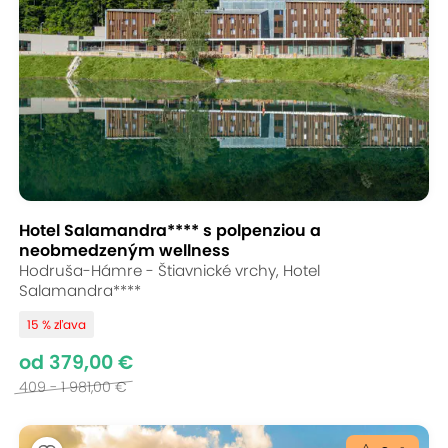
Hotel Salamandra**** s polpenziou a
neobmedzeným wellness
Hodruša-Hámre - Štiavnické vrchy, Hotel
Salamandra****
15 % zľava
od 379,00 €
409 - 1 981,00 €