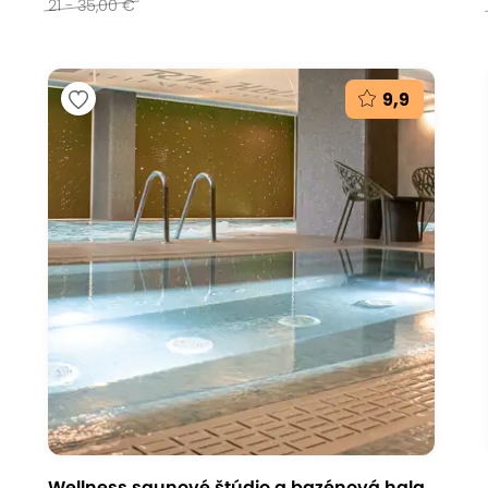
21 - 35,00 €
9,9
Wellness saunové štúdio a bazénová hala