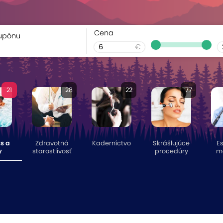
Cena
kupónu
€
21
28
22
77
s a
Zdravotná
Kaderníctvo
Skrášlujúce
Es
y
starostlivosť
procedúry
m