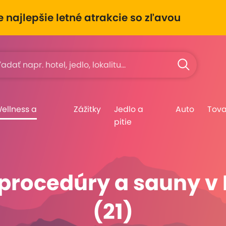
e najlepšie letné atrakcie so zľavou
Wellness a
Zážitky
Jedlo a
Auto
Tova
pitie
procedúry a sauny v 
(21)