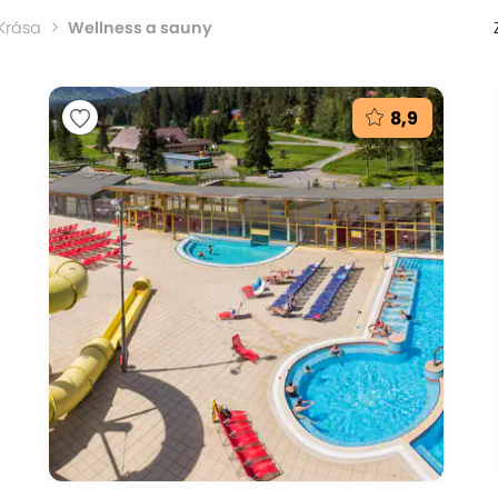
 Krása
Wellness a sauny
8,9