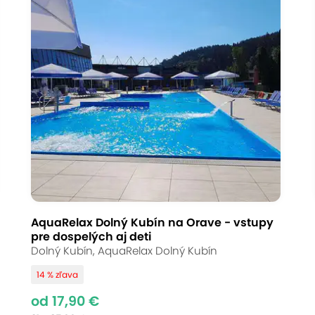
AquaRelax Dolný Kubín na Orave - vstupy
pre dospelých aj deti
Dolný Kubín, AquaRelax Dolný Kubín
14 % zľava
od 17,90 €