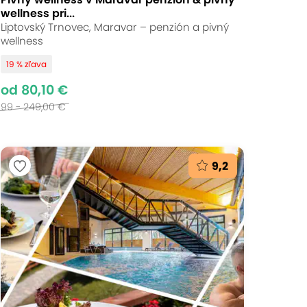
wellness pri...
Liptovský Trnovec, Maravar – penzión a pivný
wellness
19 % zľava
od 80,10 €
99 - 249,00 €
9,2