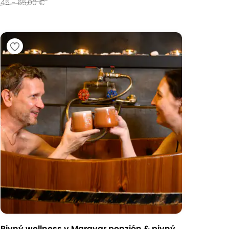
45 - 65,00 €
Pivný wellness v Maravar penzión & pivný