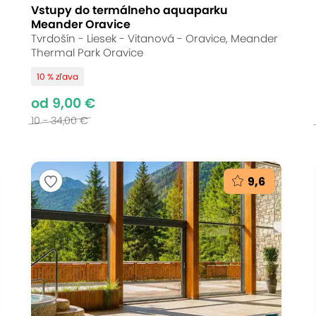
Vstupy do termálneho aquaparku
Meander Oravice
Tvrdošín - Liesek - Vitanová - Oravice, Meander
Thermal Park Oravice
10 % zľava
od 9,00 €
10 - 34,00 €
9,6