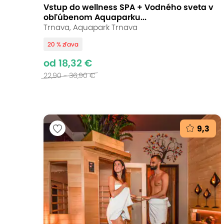
Vstup do wellness SPA + Vodného sveta v
obľúbenom Aquaparku...
Trnava, Aquapark Trnava
20 % zľava
od 18,32 €
22,90 - 36,90 €
9,3