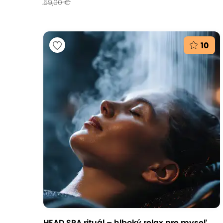
59,00 €
10
HEAD SPA rituál – hlboký relax pre myseľ,