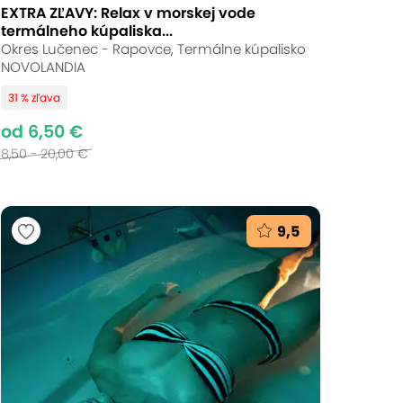
EXTRA ZĽAVY: Relax v morskej vode
termálneho kúpaliska...
Okres Lučenec - Rapovce, Termálne kúpalisko
NOVOLANDIA
31 % zľava
od 6,50 €
8,50 - 20,00 €
9,5