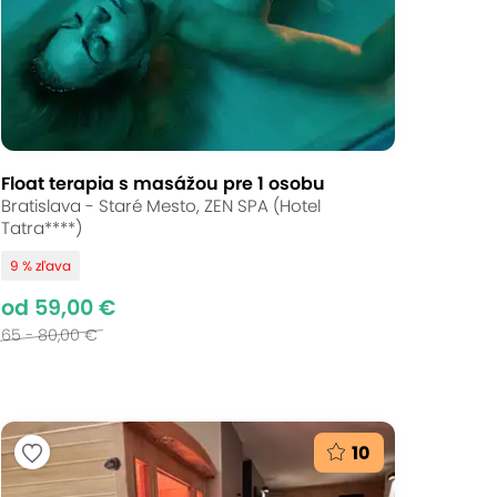
Float terapia s masážou pre 1 osobu
Bratislava - Staré Mesto, ZEN SPA (Hotel
Tatra****)
9 % zľava
od 59,00 €
65 - 80,00 €
10