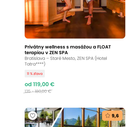
Privátny wellness s masážou a FLOAT
terapiou v ZEN SPA
Bratislava – Staré Mesto, ZEN SPA (Hotel
Tatra****)
11 % zľava
od 119,00 €
135 - 180,00 €
9,6