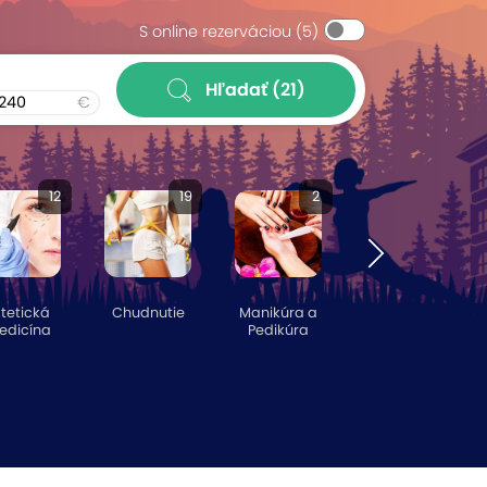
S online rezerváciou
(5)
Hľadať
(21)
€
12
19
2
tetická
Chudnutie
Manikúra a
edicína
Pedikúra