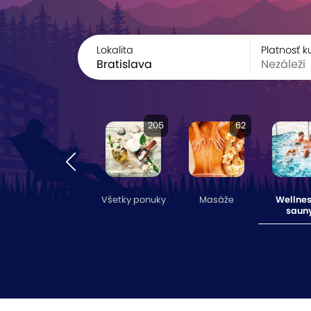
Lokalita
Platnosť 
Bratislava
205
62
Všetky ponuky
Masáže
Wellnes
saun