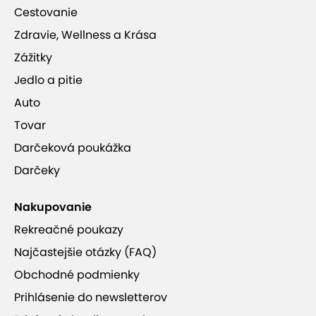
Cestovanie
Zdravie, Wellness a Krása
Penzión Goral má pre vás ešte aj túto
Zážitky
ponuku
Jedlo a pitie
Penzión Goral v Terchovej
Auto
Platnosť kupónu je od 29.6.2026 do
Tovar
21.12.2026 podľa dostupnosti.
Darčeková poukážka
od 74,90 €
Darčeky
Nakupovanie
Penzión Goral
Rekreačné poukazy
Najčastejšie otázky (FAQ)
sauna
wifi pripojenie
detské ihrisko
Obchodné podmienky
úschovňa lyží
vlastné parkovanie
Prihlásenie do newsletterov