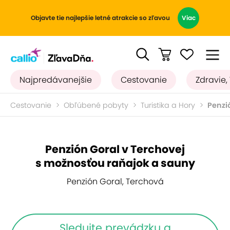
Objavte tie najlepšie letné atrakcie so zľavou
Viac
Najpredávanejšie
Cestovanie
Zdravie,
Cestovanie
Obľúbené pobyty
Turistika a Hory
Penzi
Penzión Goral v Terchovej
s možnosťou raňajok a sauny
Penzión Goral, Terchová
Sledujte prevádzku a