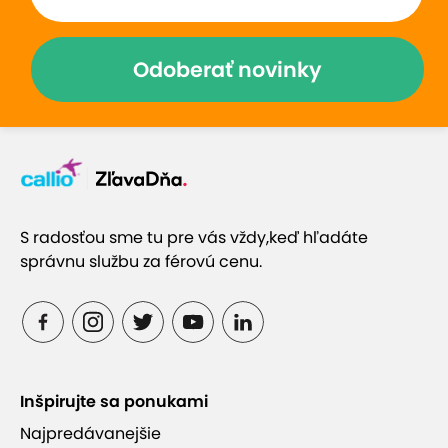
Zobraziť hodnotenia (10)
Odoberať novinky
Prečo si vybrať túto ponuku
Blízko lyžiarskeho strediska Vrátna Malá Fatra a
Jánošíkových dier
S radosťou sme tu pre vás vždy,
keď hľadáte
správnu službu za férovú cenu.
Penzión je ideálny pre rodiny s deťmi a kolektívy
Možnosť dokúpenia raňajok
Inšpirujte sa ponukami
Fínska sauna so soľnou hmlou
Najpredávanejšie