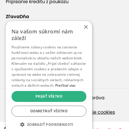
v blízkosti svahu
bezplatné parkovanie
Pripísanie kreditu z poukazu
ZľavaDňa
×
Náš príbeh
Na vašom súkromí nám
Kontakt
záleží
Kariéra
Používame súbory cookies na zaistenie
Blog
funkčnosti webu a s vaším súhlasom aj na
personalizáciu obsahu našich webstránok.
Pre médiá
Kliknutím na tlačidlo „Prijať všetko“ súhlasíte
s využívaním cookies a predaním údajov o
Pre partnerov
správaní na webe na zobrazenie cielenej
+25
reklamy na sociálnych sieťach, reklamných
sieťach a ďalších weboch.
Prečítať viac
PRIJAŤ VŠETKO
© 2010 – 2026
inspirago s. r. o.
. Všetky práva
vyhradené.
ODMIETNUŤ VŠETKO
Ochrana osobných údajov
|
Nastavenie cookies
O penzióne
Ak hľadáte ponuky v češtine, pozrite sa na
ZOBRAZIŤ PODROBNOSTI
od 54,90 €