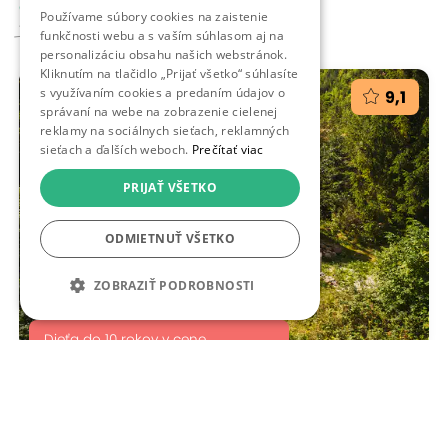
od 139,00 €
Používame súbory cookies na zaistenie
149 - 327,00 €
funkčnosti webu a s vaším súhlasom aj na
personalizáciu obsahu našich webstránok.
Kliknutím na tlačidlo „Prijať všetko“ súhlasíte
s využívaním cookies a predaním údajov o
9,1
správaní na webe na zobrazenie cielenej
reklamy na sociálnych sieťach, reklamných
sieťach a ďalších weboch.
Prečítať viac
PRIJAŤ VŠETKO
ODMIETNUŤ VŠETKO
ZOBRAZIŤ PODROBNOSTI
Dieťa do 10 rokov v cene.
Škandinávske ubytovanie v prírode so saunou v
lese
13,64 km
Spišské Bystré, Škandinávske domčeky