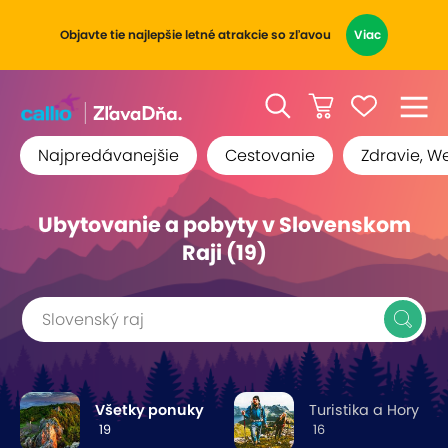
Objavte tie najlepšie letné atrakcie so zľavou
Viac
Najpredávanejšie
Cestovanie
Zdravie, W
Ubytovanie a pobyty v Slovenskom
Raji (19)
Slovenský raj
Všetky ponuky
Turistika a Hory
19
16