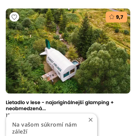
9,7
Lietadlo v lese - najoriginálnejší glamping +
neobmedzená...
13,64 km
Spišské Bystré, Lietadlo v lese
×
Na vašom súkromí nám
6 % zľava
záleží