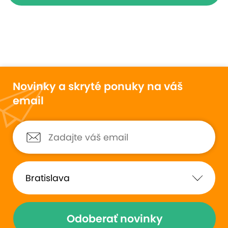
Novinky a skryté ponuky na váš
email
Odoberať novinky