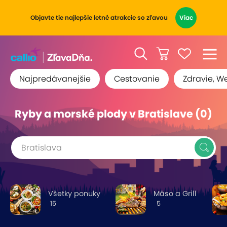
Objavte tie najlepšie letné atrakcie so zľavou
Viac
Najpredávanejšie
Cestovanie
Zdravie, W
Ryby a morské plody v Bratislave (0)
Bratislava
Všetky ponuky
Mäso a Grill
15
5