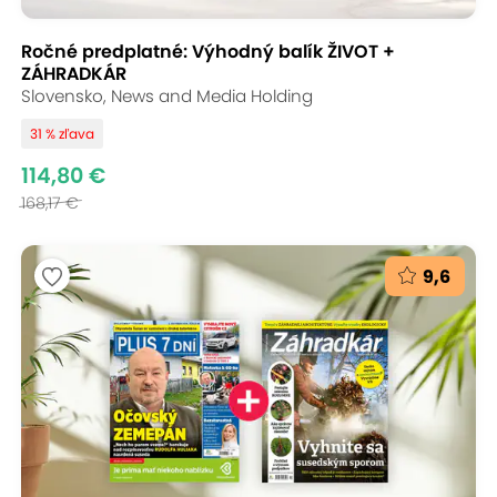
Ročné predplatné: Výhodný balík ŽIVOT +
ZÁHRADKÁR
Slovensko, News and Media Holding
31 % zľava
114,80 €
168,17 €
9,6