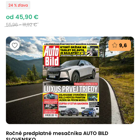
24 % zľava
od 45,90 €
55,96 - 111,92 €
9,6
Ročné predplatné mesačníka AUTO BILD
SLOVENSKO