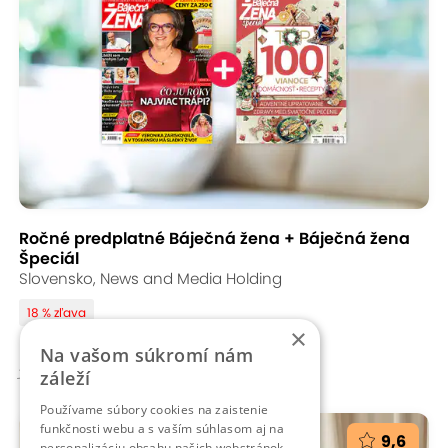
Ročné predplatné Báječná žena + Báječná žena
Špeciál
Slovensko, News and Media Holding
18 % zľava
×
61,90 €
Na vašom súkromí nám
76,20 €
záleží
Používame súbory cookies na zaistenie
funkčnosti webu a s vaším súhlasom aj na
9,6
personalizáciu obsahu našich webstránok.