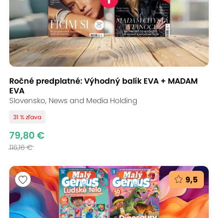
Ročné predplatné: Výhodný balík EVA + MADAM
EVA
Slovensko, News and Media Holding
31 % zľava
79,80 €
116,16 €
9,5