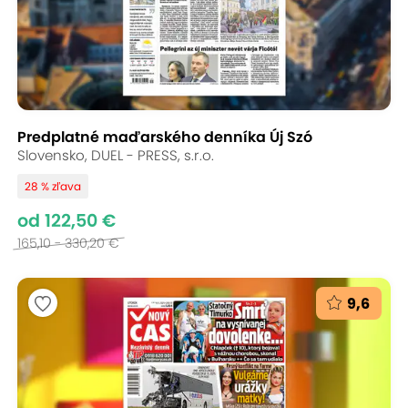
Predplatné maďarského denníka Új Szó
Slovensko, DUEL - PRESS, s.r.o.
28 % zľava
od 122,50 €
165,10 - 330,20 €
9,6