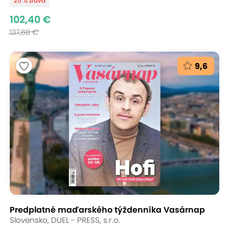
25 % zľava
102,40 €
137,68 €
9,6
Predplatné maďarského týždenníka Vasárnap
Slovensko, DUEL - PRESS, s.r.o.