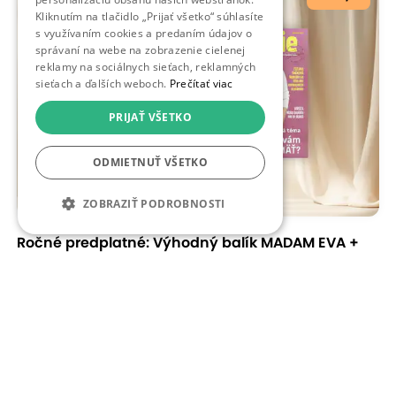
Kliknutím na tlačidlo „Prijať všetko“ súhlasíte
s využívaním cookies a predaním údajov o
správaní na webe na zobrazenie cielenej
reklamy na sociálnych sieťach, reklamných
sieťach a ďalších weboch.
Prečítať viac
PRIJAŤ VŠETKO
ODMIETNUŤ VŠETKO
ZOBRAZIŤ PODROBNOSTI
Ročné predplatné: Výhodný balík MADAM EVA +
ZDRAVIE
Slovensko, News and Media Holding
30 % zľava
69,80 €
100,56 €