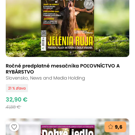
Ročné predplatné mesačníka POĽOVNÍCTVO A
RYBÁRSTVO
Slovensko, News and Media Holding
21 % zľava
32,90 €
41,88 €
9,6