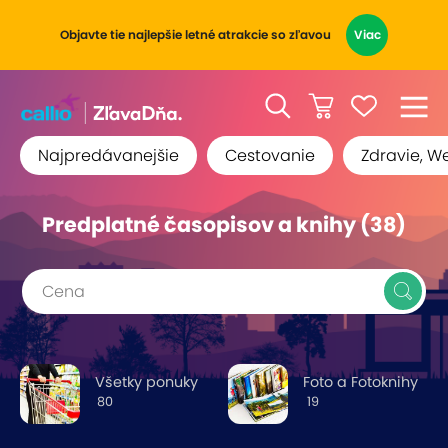
Objavte tie najlepšie letné atrakcie so zľavou
Viac
Najpredávanejšie
Cestovanie
Zdravie, W
Predplatné časopisov a knihy (38)
Cena
Všetky ponuky
Foto a Fotoknihy
80
19